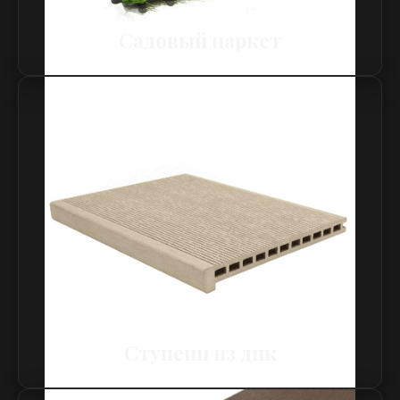
Садовый паркет
Ступени из дпк